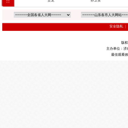
王立
贾龙
孙卫安
安全隐私
|
版权
主办单位：济
最佳观看效果