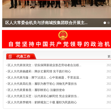
区人大常委会调研全区优化营商环境工作
代表工作
更
·
区人大代表张润文：切实保障新就业形态劳动者合法权...
202
·
区人大代表杨建莉：脚步丈量民情 实干践行初心
202
·
区人大代表马璇：脚下沾泥土，心中装难题，手里送温...
202
·
区人大代表高红燕：履职为教守初心 润物无声显担当
202
·
区人大代表黄春燕：履职映初心 法徽担使命
202
·
区人大代表王乐芝：以代表初心解民忧 凭企业家担当...
202
·
区人大代表李晓玮：躬耕规划二十载 履职为民践初心
202